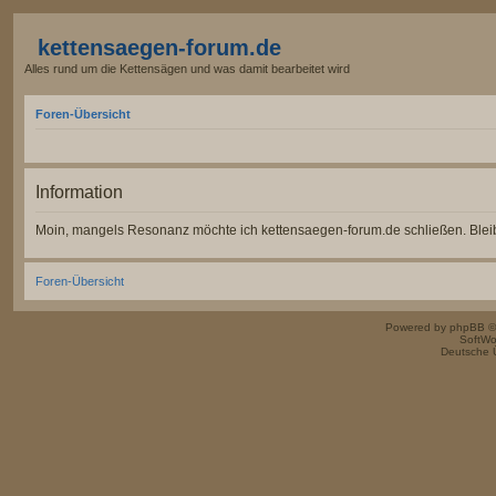
kettensaegen-forum.de
Alles rund um die Kettensägen und was damit bearbeitet wird
Foren-Übersicht
Information
Moin, mangels Resonanz möchte ich kettensaegen-forum.de schließen. Bleibt
Foren-Übersicht
Powered by
phpBB
©
SoftWo
Deutsche 